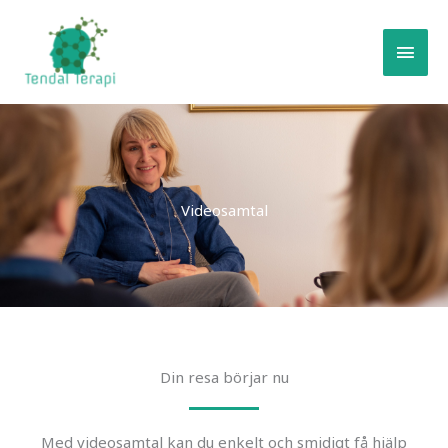
Skip
MAI
to
MEN
content
Videosamtal
Din resa börjar nu
Med videosamtal kan du enkelt och smidigt få hjälp