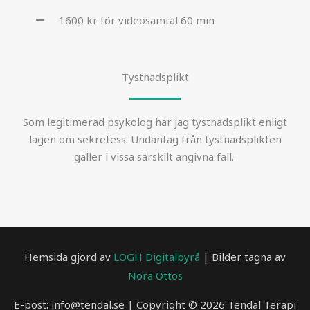
1600 kr för videosamtal 60 min
Tystnadsplikt
Som legitimerad psykolog har jag tystnadsplikt enligt
lagen om sekretess. Undantag från tystnadsplikten
gäller i vissa särskilt angivna fall.
Hemsida gjord av
LOGH Digitalbyrå
| Bilder tagna av
Nora Ottos
E-post: info@tendal.se | Copyright © 2026 Tendal Terapi